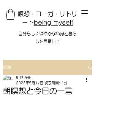
瞑想・ヨーガ・リトリ
ート
being myself
自分らしく健やかな心身と暮ら
しを目指して
記事
明世 多田
2023年5月17日
読了時間: 1分
朝瞑想と今日の一言