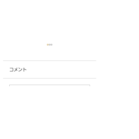
コメント
マインドフルネスを自
瞑想が人生の質を
コメントを追加…
然の中で取り戻す旅 〜
る！ 
宮古島・沖縄リトリー
題の瞑想・マイン
トのすすめ〜
ルネスのやり方と